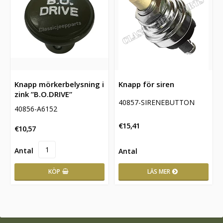
Knapp mörkerbelysning i
Knapp för siren
zink ”B.O.DRIVE”
40857-SIRENEBUTTON
40856-A6152
€15,41
€10,57
KÖP
LÄS MER