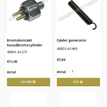
Bromskontakt
Fjäder generator
huvudbromscylinder
40853-A1469
40841-A1271
€7,04
€11,45
KÖP
LÄS MER