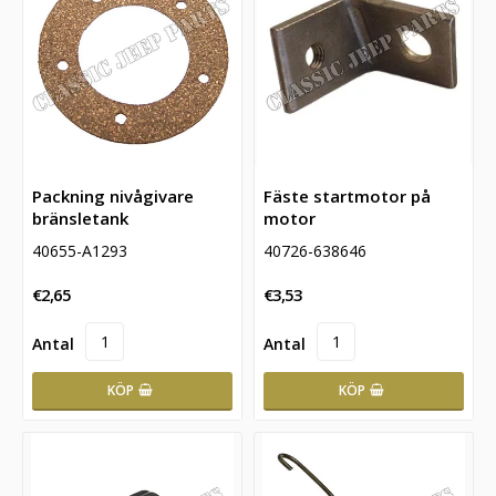
Packning nivågivare
Fäste startmotor på
bränsletank
motor
40655-A1293
40726-638646
€2,65
€3,53
KÖP
KÖP