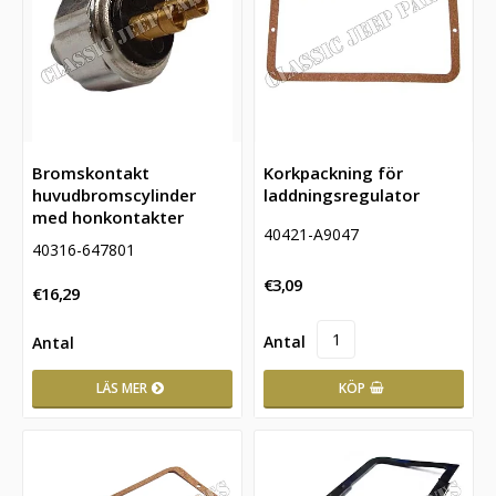
Bromskontakt
Korkpackning för
huvudbromscylinder
laddningsregulator
med honkontakter
40421-A9047
40316-647801
€3,09
€16,29
KÖP
LÄS MER