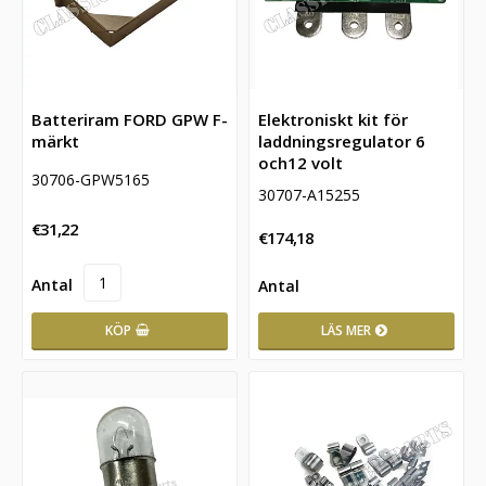
Batteriram FORD GPW F-
Elektroniskt kit för
märkt
laddningsregulator 6
och12 volt
30706-GPW5165
30707-A15255
€31,22
€174,18
KÖP
LÄS MER