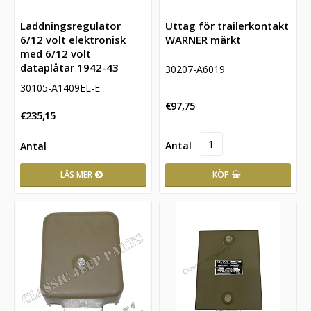
Laddningsregulator
Uttag för trailerkontakt
6/12 volt elektronisk
WARNER märkt
med 6/12 volt
dataplåtar 1942-43
30207-A6019
30105-A1409EL-E
€97,75
€235,15
LÄS MER
KÖP