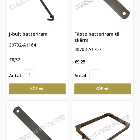
J-bult batteriram
Fäste batteriram till
skärm
30702-A1164
30703-A1757
€8,37
€9,25
KÖP
KÖP