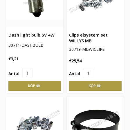
Dash light bulb 6V 4W
Clips elsystem set
WILLYS MB
30711-DASHBULB
30719-MBWICLIPS
€3,21
€25,54
KÖP
KÖP