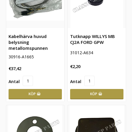
Kabelhärva huvud
Tutknapp WILLYS MB
belysning
CJ2A FORD GPW
metallomspunnen
31012-A634
30916-A1665
€2,20
€37,42
KÖP
KÖP