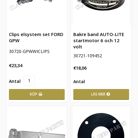
Clips elsystem set FORD
Bakre band AUTO-LITE
GPW
startmotor 6 och 12
volt
30720-GPWWICLIPS
30721-109452
€23,34
€18,06
KÖP
LÄS MER