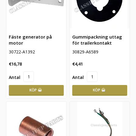
Fäste generator på
Gummipackning uttag
motor
för trailerkontakt
30722-A1392
30829-A6589
€16,78
€4,41
KÖP
KÖP