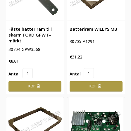
Fäste batteriram till
Batteriram WILLYS MB
skärm FORD GPW F-
märkt
30705-A1291
30704-GPW3568
€31,22
€8,81
KÖP
KÖP