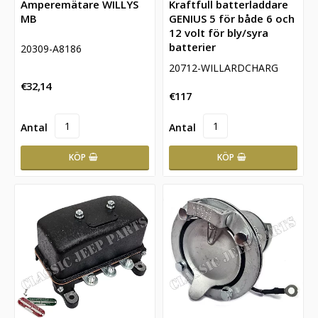
Amperemätare WILLYS
Kraftfull batterladdare
MB
GENIUS 5 för både 6 och
12 volt för bly/syra
batterier
20309-A8186
20712-WILLARDCHARG
€32,14
€117
KÖP
KÖP