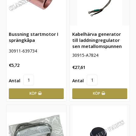
Bussning startmotor I
Kabelhärva generator
sprängkåpa
till laddningregulator
sen metallomspunnen
30911-639734
30915-A7824
€5,72
€27,61
KÖP
KÖP