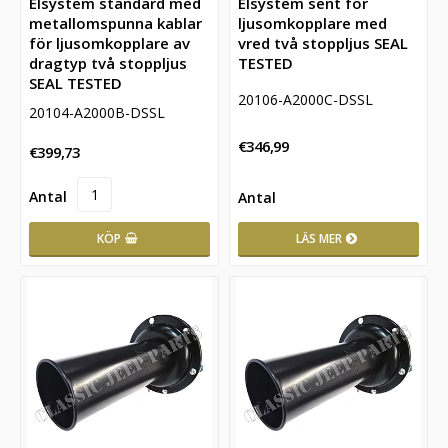
Elsystem standard med
Elsystem sent för
metallomspunna kablar
ljusomkopplare med
för ljusomkopplare av
vred två stoppljus SEAL
dragtyp två stoppljus
TESTED
SEAL TESTED
20106-A2000C-DSSL
20104-A2000B-DSSL
€346,99
€399,73
KÖP
LÄS MER