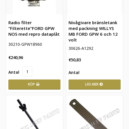
Radio filter
Nivågivare bränsletank
“Filterette”FORD GPW
med packning WILLYS
NOS med repro dataplåt
MB FORD GPW 6 och 12
volt
30210-GPW18960
30626-A1292
€240,96
€50,83
KÖP
LÄS MER