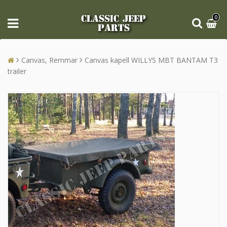
CLASSIC JEEP
0
PARTS
Canvas, Remmar
Canvas kapell WILLYS MBT BANTAM T3
trailer