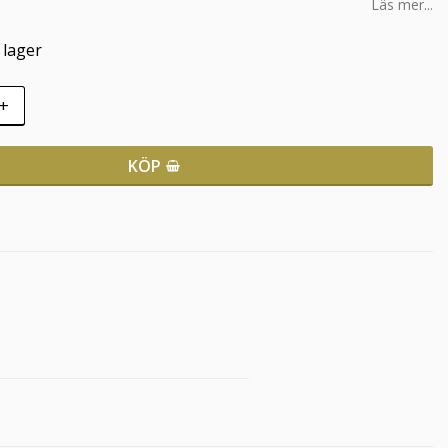
Läs mer...
i lager
+
KÖP