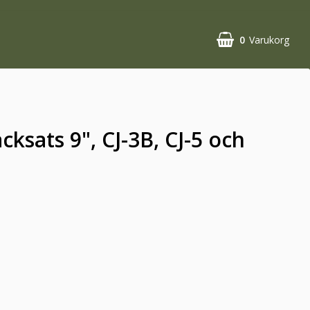
0
Varukorg
Din varukorg är tom
ksats 9", CJ-3B, CJ-5 och