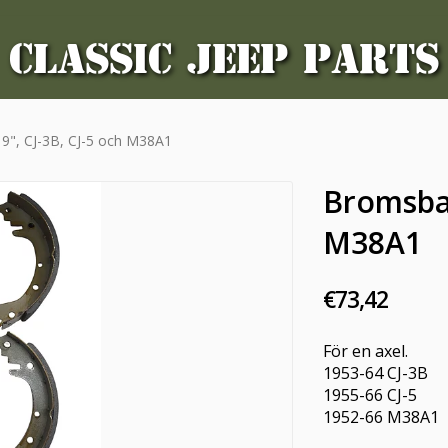
CLASSIC JEEP PARTS
9", CJ-3B, CJ-5 och M38A1
Bromsbac
M38A1
€73,42
För en axel.
1953-64 CJ-3B
1955-66 CJ-5
1952-66 M38A1