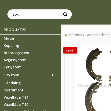
PRODUKTER
Broms
Bromsbacksats 
Motor
Koppling
NYHET
Bränslesystem
Avgassystem
Kylsystem
Elsystem
Tändning
Instrument
Växellåda T84
Växellåda T90