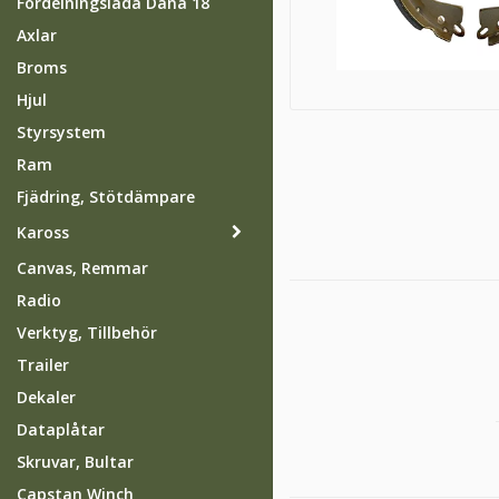
Fördelningslåda Dana 18
Axlar
Broms
Hjul
Styrsystem
Ram
Fjädring, Stötdämpare
Kaross
Canvas, Remmar
Radio
Verktyg, Tillbehör
Trailer
Dekaler
Dataplåtar
Skruvar, Bultar
Capstan Winch